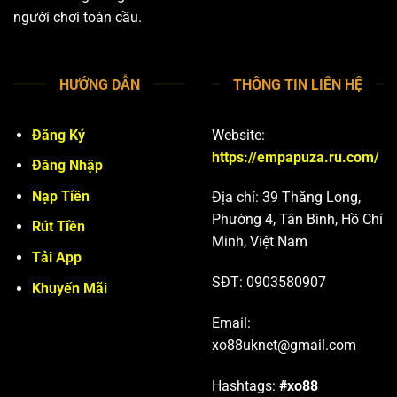
người chơi toàn cầu.
HƯỚNG DẪN
THÔNG TIN LIÊN HỆ
Đăng Ký
Website:
https://empapuza.ru.com/
Đăng Nhập
Nạp Tiền
Địa chỉ: 39 Thăng Long,
Phường 4, Tân Bình, Hồ Chí
Rút Tiền
Minh, Việt Nam
Tải App
SĐT: 0903580907
Khuyến Mãi
Email:
xo88uknet@gmail.com
Hashtags:
#xo88