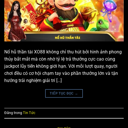
Nổ hũ thần tài XO88 không chỉ thu hút bởi hình ảnh phong
thủy bắt mắt mà còn nhờ tỷ lệ trả thưởng cực cao cùng
jackpot lũy tiến không giới hạn. Với mỗi lượt quay, người
chơi đều có cơ hội chạm tay vào phần thưởng lớn và tận
hưởng trải nghiệm giải trí […]
TIẾP TỤC ĐỌC
→
Đăng trong
Tin Tức