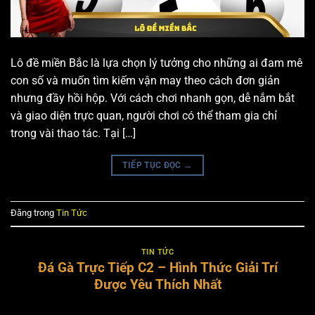
Lô đề miền Bắc là lựa chọn lý tưởng cho những ai đam mê
con số và muốn tìm kiếm vận may theo cách đơn giản
nhưng đầy hồi hộp. Với cách chơi nhanh gọn, dễ nắm bắt
và giao diện trực quan, người chơi có thể tham gia chỉ
trong vài thao tác. Tại […]
TIẾP TỤC ĐỌC
→
Đăng trong
Tin Tức
TIN TỨC
Đá Gà Trực Tiếp C2 – Hình Thức Giải Trí
Được Yêu Thích Nhất