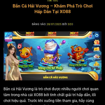
TIN TỨC
Bắn Cá Hải Vương – Khám Phá Trò Chơi
Hấp Dẫn Tại XO88
ĐĂNG VÀO
28/07/2025
BỞI
SEO
Bắn cá Hải Vương là trò chơi được nhiều người chơi quan
tâm trong nhà cái XO88 bởi tính chất giải trí hấp dẫn, lối
chơi hiệu quả. Trước khi xuống tiền tham gia, hãy cùng