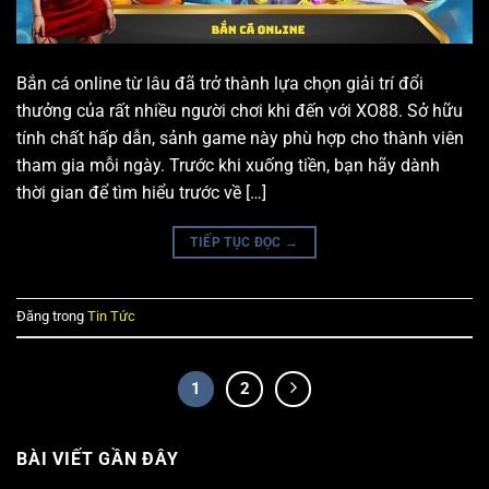
Bắn cá online từ lâu đã trở thành lựa chọn giải trí đổi
thưởng của rất nhiều người chơi khi đến với XO88. Sở hữu
tính chất hấp dẫn, sảnh game này phù hợp cho thành viên
tham gia mỗi ngày. Trước khi xuống tiền, bạn hãy dành
thời gian để tìm hiểu trước về […]
TIẾP TỤC ĐỌC
→
Đăng trong
Tin Tức
1
2
BÀI VIẾT GẦN ĐÂY