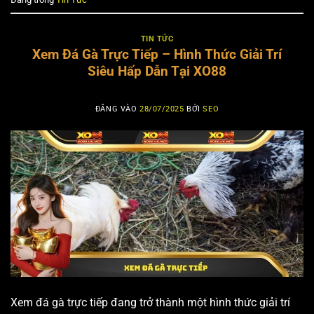
TIN TỨC
Xem Đá Gà Trực Tiếp – Hình Thức Giải Trí
Siêu Hấp Dẫn Tại XO88
ĐĂNG VÀO
28/07/2025
BỞI
SEO
Xem đá gà trực tiếp đang trở thành một hình thức giải trí