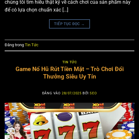
chúng tôi tìm hiểu thật kỹ về cách chơi của sản phẩm này
để có lựa chọn chuẩn xác […]
TIẾP TỤC ĐỌC
→
Đăng trong
Tin Tức
TIN TỨC
Game Nổ Hũ Rút Tiền Mặt – Trò Chơi Đổi
Thưởng Siêu Uy Tín
ĐĂNG VÀO
28/07/2025
BỞI
SEO