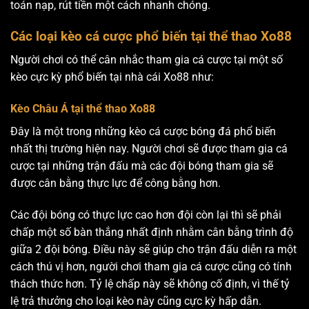
toán nạp, rút tiền một cách nhanh chóng.
Các loại kèo cá cược phổ biến tại thể thao Xo88
Người chơi có thể cân nhắc tham gia cá cược tại một số
kèo cực kỳ phổ biến tại nhà cái Xo88 như:
Kèo Châu Á tại thể thao Xo88
Đây là một trong những kèo cá cược bóng đá phổ biến
nhất thị trường hiện nay. Người chơi sẽ được tham gia cá
cược tại những trận đấu mà các đội bóng tham gia sẽ
được cân bằng thực lực để công bằng hơn.
Các đội bóng có thực lực cao hơn đội còn lại thì sẽ phải
chấp một số bàn thắng nhất định nhằm cân bằng trình độ
giữa 2 đội bóng. Điều này sẽ giúp cho trận đấu diễn ra một
cách thú vị hơn, người chơi tham gia cá cược cũng có tính
thách thức hơn. Tỷ lệ chấp này sẽ không cố định, vì thế tỷ
lệ trả thưởng cho loại kèo này cũng cực kỳ hấp dẫn.