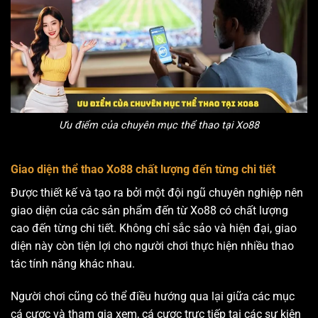
Ưu điểm của chuyên mục thể thao tại Xo88
Giao diện thể thao Xo88 chất lượng đến từng chi tiết
Được thiết kế và tạo ra bởi một đội ngũ chuyên nghiệp nên
giao diện của các sản phẩm đến từ Xo88 có chất lượng
cao đến từng chi tiết. Không chỉ sắc sảo và hiện đại, giao
diện này còn tiện lợi cho người chơi thực hiện nhiều thao
tác tính năng khác nhau.
Người chơi cũng có thể điều hướng qua lại giữa các mục
cá cược và tham gia xem, cá cược trực tiếp tại các sự kiện