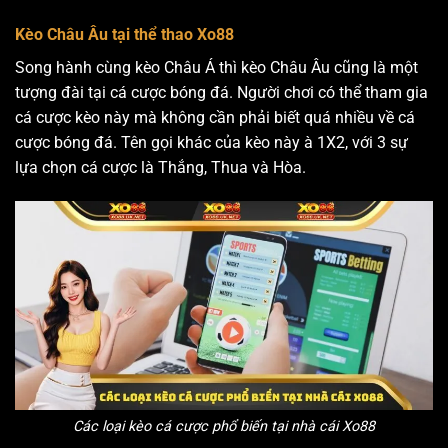
Kèo Châu Âu tại thể thao Xo88
Song hành cùng kèo Châu Á thì kèo Châu Âu cũng là một
tượng đài tại cá cược bóng đá. Người chơi có thể tham gia
cá cược kèo này mà không cần phải biết quá nhiều về cá
cược bóng đá. Tên gọi khác của kèo này à 1X2, với 3 sự
lựa chọn cá cược là Thắng, Thua và Hòa.
Các loại kèo cá cược phổ biến tại nhà cái Xo88