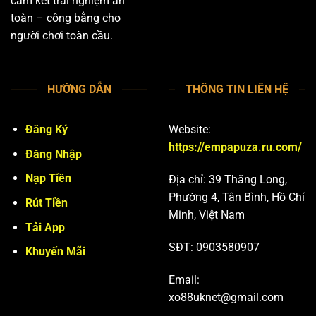
cam kết trải nghiệm an
toàn – công bằng cho
người chơi toàn cầu.
HƯỚNG DẪN
THÔNG TIN LIÊN HỆ
Đăng Ký
Website:
https://empapuza.ru.com/
Đăng Nhập
Nạp Tiền
Địa chỉ: 39 Thăng Long,
Phường 4, Tân Bình, Hồ Chí
Rút Tiền
Minh, Việt Nam
Tải App
SĐT: 0903580907
Khuyến Mãi
Email:
xo88uknet@gmail.com