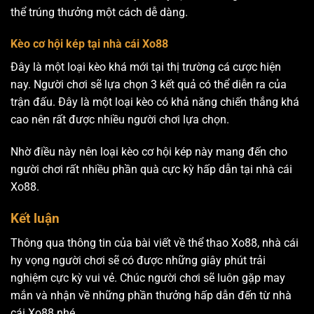
thể trúng thưởng một cách dễ dàng.
Kèo cơ hội kép tại nhà cái Xo88
Đây là một loại kèo khá mới tại thị trường cá cược hiện
nay. Người chơi sẽ lựa chọn 3 kết quả có thể diễn ra của
trận đấu. Đây là một loại kèo có khả năng chiến thắng khá
cao nên rất được nhiều người chơi lựa chọn.
Nhờ điều này nên loại kèo cơ hội kép này mang đến cho
người chơi rất nhiều phần quà cực kỳ hấp dẫn tại nhà cái
Xo88.
Kết luận
Thông qua thông tin của bài viết về thể thao Xo88, nhà cái
hy vọng người chơi sẽ có được những giây phút trải
nghiệm cực kỳ vui vẻ. Chúc người chơi sẽ luôn gặp may
mắn và nhận về những phần thưởng hấp dẫn đến từ nhà
cái Xo88 nhé.