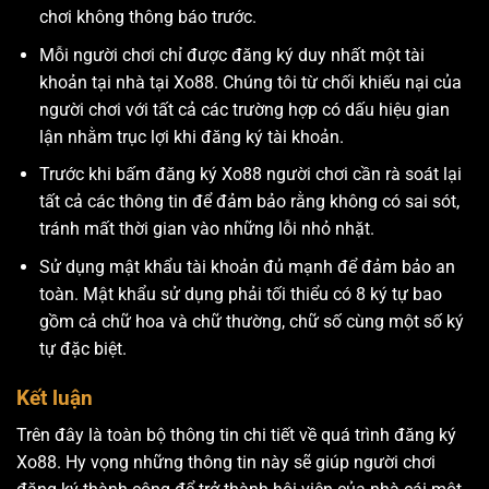
chơi không thông báo trước.
Mỗi người chơi chỉ được đăng ký duy nhất một tài
khoản tại nhà tại Xo88. Chúng tôi từ chối khiếu nại của
người chơi với tất cả các trường hợp có dấu hiệu gian
lận nhằm trục lợi khi đăng ký tài khoản.
Trước khi bấm đăng ký Xo88 người chơi cần rà soát lại
tất cả các thông tin để đảm bảo rằng không có sai sót,
tránh mất thời gian vào những lỗi nhỏ nhặt.
Sử dụng mật khẩu tài khoản đủ mạnh để đảm bảo an
toàn. Mật khẩu sử dụng phải tối thiểu có 8 ký tự bao
gồm cả chữ hoa và chữ thường, chữ số cùng một số ký
tự đặc biệt.
Kết luận
Trên đây là toàn bộ thông tin chi tiết về quá trình đăng ký
Xo88. Hy vọng những thông tin này sẽ giúp người chơi