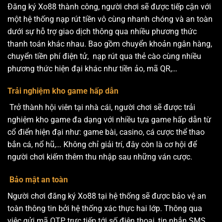
Đăng ký Xo88 thành công, người chơi sẽ được tiếp cận với
một hệ thống nạp rút tiền vô cùng nhanh chóng và an toàn
dưới sự hỗ trợ giao dịch thông qua nhiều phương thức
thanh toán khác nhau. Bao gồm chuyển khoản ngân hàng,
chuyển tiền phí điện tử, nạp rút qua thẻ cào cùng nhiều
phương thức hiện đại khác như tiền ảo, mã QR,…
Trải nghiệm kho game hấp dẫn
Trở thành hội viên tại nhà cái, người chơi sẽ được trải
nghiệm kho game đa dạng với nhiều tựa game hấp dẫn từ
cổ điển hiện đại như: game bài, casino, cá cược thể thao
bắn cá, nổ hũ,… Không chỉ giải trí, đây còn là cơ hội để
người chơi kiếm thêm thu nhập sau những ván cược.
Bảo mật an toàn
Người chơi đăng ký Xo88 tại hệ thống sẽ được bảo vệ an
toàn thông tin bởi hệ thống xác thực hai lớp. Thông qua
việc gửi mã OTP trực tiếp tới số điện thoại, tin nhắn SMS,