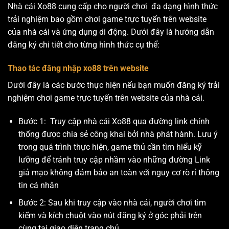
Nhà cái Xo88 cung cấp cho người chơi đa dạng hình thức
trải nghiệm bao gồm chơi game trực tuyến trên website
của nhà cái và ứng dụng di động. Dưới đây là hướng dẫn
đăng ký chi tiết cho từng hình thức cụ thể:
Thao tác đăng nhập xo88 trên website
Dưới đây là các bước thực hiện nếu bạn muốn đăng ký trải
nghiệm chơi game trực tuyến trên website của nhà cái.
Bước 1: Truy cập nhà cái Xo88 qua đường link chính
thống được chia sẻ công khai bởi nhà phát hành. Lưu ý
trong quá trình thực hiện, game thủ cần tìm hiểu kỹ
lưỡng để tránh truy cập nhầm vào những đường Link
giả mạo không đảm bảo an toàn với nguy cơ rò rỉ thông
tin cá nhân
Bước 2: Sau khi truy cập vào nhà cái, người chơi tìm
kiếm và kích chuột vào nút đăng ký ở góc phải trên
cùng tại giao diện trang chủ.