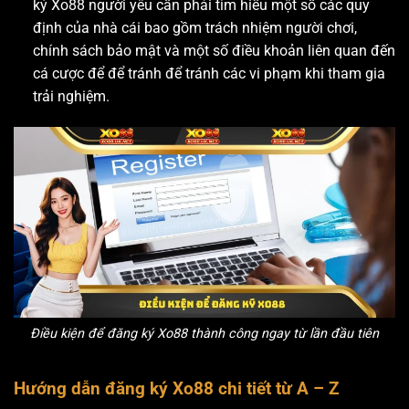
ký Xo88 người yêu cần phải tìm hiểu một số các quy
định của nhà cái bao gồm trách nhiệm người chơi,
chính sách bảo mật và một số điều khoản liên quan đến
cá cược để để tránh để tránh các vi phạm khi tham gia
trải nghiệm.
Điều kiện để đăng ký Xo88 thành công ngay từ lần đầu tiên
Hướng dẫn đăng ký Xo88 chi tiết từ A – Z