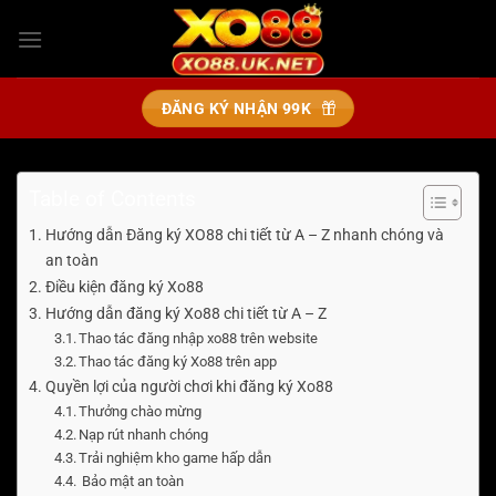
Bỏ
qua
nội
dung
ĐĂNG KÝ NHẬN 99K
Table of Contents
Hướng dẫn Đăng ký XO88 chi tiết từ A – Z nhanh chóng và
an toàn
Điều kiện đăng ký Xo88
Hướng dẫn đăng ký Xo88 chi tiết từ A – Z
Thao tác đăng nhập xo88 trên website
Thao tác đăng ký Xo88 trên app
Quyền lợi của người chơi khi đăng ký Xo88
Thưởng chào mừng
Nạp rút nhanh chóng
Trải nghiệm kho game hấp dẫn
Bảo mật an toàn