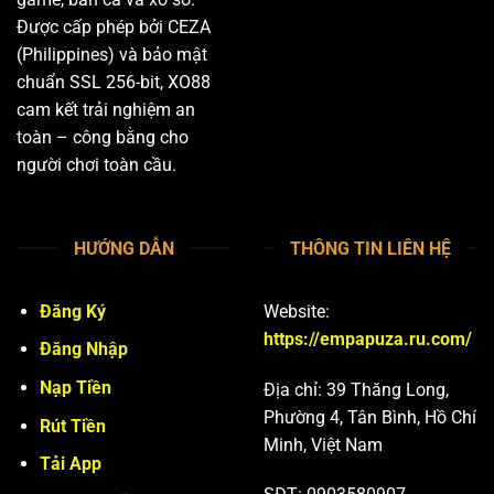
Được cấp phép bởi CEZA
(Philippines) và bảo mật
chuẩn SSL 256-bit, XO88
cam kết trải nghiệm an
toàn – công bằng cho
người chơi toàn cầu.
HƯỚNG DẪN
THÔNG TIN LIÊN HỆ
Đăng Ký
Website:
https://empapuza.ru.com/
Đăng Nhập
Nạp Tiền
Địa chỉ: 39 Thăng Long,
Phường 4, Tân Bình, Hồ Chí
Rút Tiền
Minh, Việt Nam
Tải App