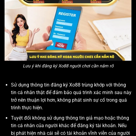
Lưu ý khi đăng ký Xo88 người chơi cần nắm rõ
Sử dụng thông tin đăng ký Xo88 trùng khớp với thông
tin cá nhân thật để đảm bảo quá trình xác minh sau này
trở nên thuận lợi hơn, không phát sinh sự cố trong quá
trình thực hiện.
Tuyệt đối không sử dụng thông tin giả mạo hoặc thông
tin cá nhân của người khác để đăng ký tài khoản. Nếu
bị phát hiện nhà cái sẽ có tài khoản vĩnh viễn của người