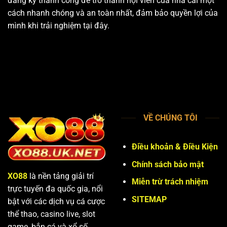
đăng ký thành công để trở thành hội viên của nhà cái một
cách nhanh chóng và an toàn nhất, đảm bảo quyền lợi của
mình khi trải nghiệm tại đây.
VỀ CHÚNG TÔI
Điều khoản & Điều Kiện
Chính sách bảo mật
XO88
là nền tảng giải trí
Miễn trừ trách nhiệm
trực tuyến đa quốc gia, nổi
SITEMAP
bật với các dịch vụ cá cược
thể thao, casino live, slot
game, bắn cá và xổ số.