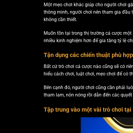
Một mẹo chơi khác giúp cho người chơi gặp 
thông minh, người chơi nên tham gia đầu t
không cần thiết.
Muốn tồn tại trong thị trường cá cược một 
nhiều kinh nghiệm hơn để gia tăng tỷ lệ ch
Tận dụng các chiến thuật phù hợp
Bất cứ trò chơi cá cược nào cũng sẽ có ri
hiểu cách chơi, luật chơi, mẹo chơi để có t
Bên cạnh đó, người chơi cũng cần phải luôn
tham lam, nôn nóng rồi dẫn đến các quyết 
Tập trung vào một vài trò chơi tạ