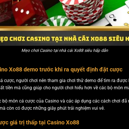
Mẹo chơi Casino tại nhà cái Xo88 siêu hấp dẫn
ino Xo88 demo trước khi ra quyết định đặt cược
cá cược, người chơi nên tham gia chơi thử demo để tìm ra được 
ất tiền mà cũng giúp cho người chơi hiểu hơn về các bộ môn m
c bộ môn cá cược của Casino và các áp dụng các cách chơi đã
mà còn có được những giây phút trải nghiệm vui vẻ.
ợc giá trị thấp tại Casino Xo88