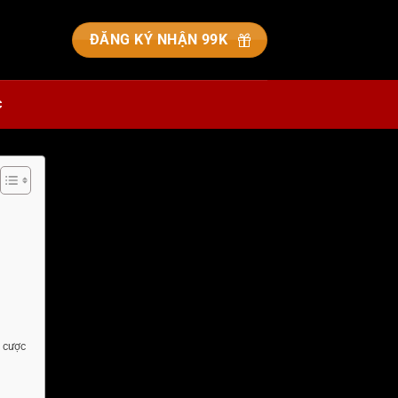
ĐĂNG KÝ NHẬN 99K
C
t cược