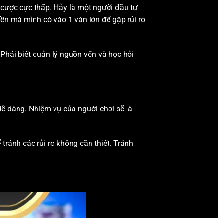
c cược cực thấp. Hãy là một người đầu tư
iền mà mình có vào 1 ván lớn để gặp rủi ro
. Phải biết quản lý nguồn vốn và học hỏi
dễ dàng. Nhiệm vụ của người chơi sẽ là
tránh các rủi ro không cần thiết. Tránh