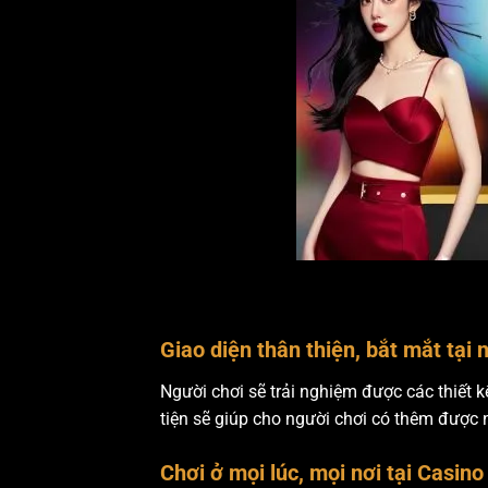
Giao diện thân thiện, bắt mắt tại 
Người chơi sẽ trải nghiệm được các thiết k
tiện sẽ giúp cho người chơi có thêm được 
Chơi ở mọi lúc, mọi nơi tại Casin