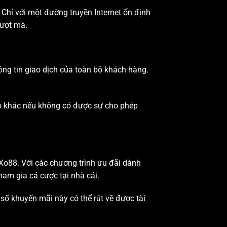
Chỉ với một đường truyền Internet ổn định
mượt mà.
ông tin giao dịch của toàn bộ khách hàng.
ào khác nếu không có được sự cho phép
Xo88. Với các chương trình ưu đãi dành
ham gia cá cược tại nhà cái.
 số khuyến mãi này có thể rút về được tài