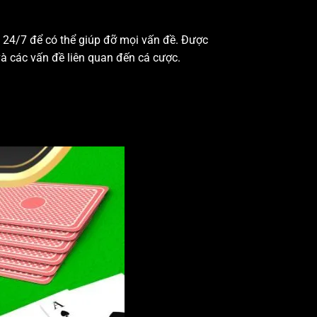
g 24/7 để có thể giúp đỡ mọi vấn đề. Được
và các vấn đề liên quan đến cá cược.