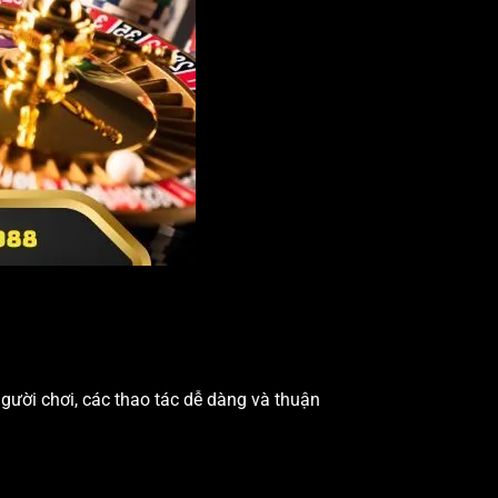
người chơi, các thao tác dễ dàng và thuận