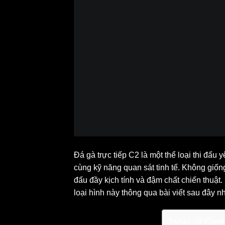
Đá gà trực tiếp C2 là một thể loại thi đấu
cùng kỹ năng quan sát tinh tế. Không giống
đấu đầy kịch tính và đậm chất chiến thuật
loại hình này thông qua bài viết sau đây n
Table of Con