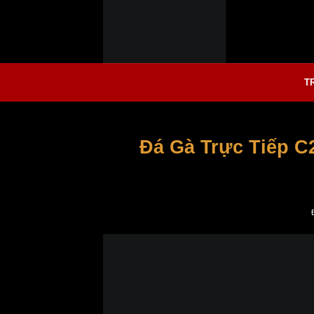
Bỏ
qua
nội
dung
T
Đá Gà Trực Tiếp C